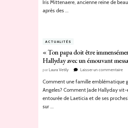
Iris Mittenaere, ancienne reine de beau
Mi
sce
après des …
leu
am
:
la
ph
ACTUALITÉS
en
« Ton papa doit être immensément 
im
qui
Hallyday avec un émouvant mess
fai
se
sur
par
Laura Vetily
Laisser un commentaire
«
Comment une famille emblématique gèr
To
pa
Angeles? Comment Jade Hallyday vit-el
do
entourée de Laeticia et de ses proches
êtr
im
sur …
fie
»
: