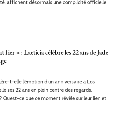
té, affichent désormais une complicité officielle
ttenaere
llent
r
our
oto
fier » : Laeticia célèbre les 22 ans de Jade
mersion
age
t
nsation
e-t-elle l’émotion d’un anniversaire à Los
n
pa
le ses 22 ans en plein centre des regards,
it
? Qu’est-ce que ce moment révèle sur leur lien et
e
mensément
r