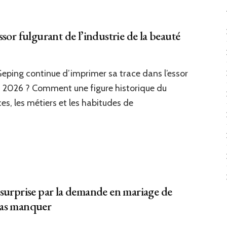
ticia
lèbre
sor fulgurant de l’industrie de la beauté
s
o
de
ng continue d’imprimer sa trace dans l’essor
ping
llyday
en 2026 ? Comment une figure historique du
ec
es, les métiers et les habitudes de
ouvant
nquête
ssage
ssor
gurant
ndustrie
 surprise par la demande en mariage de
auté
pas manquer