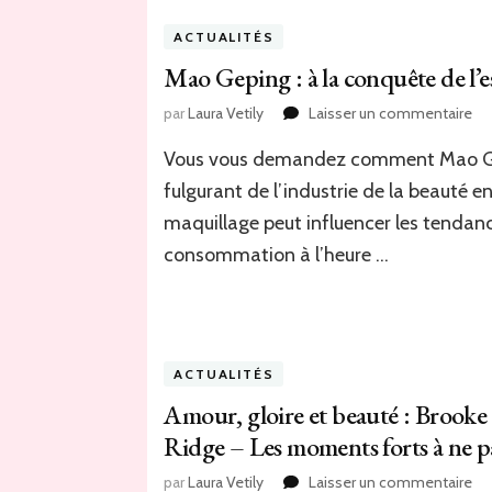
Lae
cé
ACTUALITÉS
les
Mao Geping : à la conquête de l’es
22
an
sur
par
Laura Vetily
Laisser un commentaire
de
Ma
Ja
Vous vous demandez comment Mao Gepi
Ge
Ha
:
fulgurant de l’industrie de la beauté 
av
à
un
maquillage peut influencer les tendanc
la
ém
co
consommation à l’heure …
me
de
l’e
ful
de
l’i
ACTUALITÉS
de
Amour, gloire et beauté : Brooke
la
be
Ridge – Les moments forts à ne 
sur
par
Laura Vetily
Laisser un commentaire