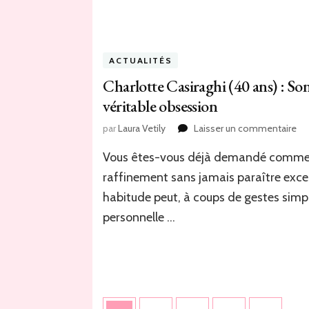
ma
no
à
em
pa
ACTUALITÉS
av
Charlotte Casiraghi (40 ans) : S
vo
véritable obsession
sur
par
Laura Vetily
Laisser un commentaire
Ch
Vous êtes-vous déjà demandé comment
Cas
(4
raffinement sans jamais paraître exces
an
habitude peut, à coups de gestes simp
:
So
personnelle …
as
be
ab
de
un
Pagination
vér