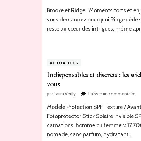
Am
Brooke et Ridge : Moments forts et e
glo
et
vous demandez pourquoi Ridge cède s
be
reste au cœur des intrigues, même a
:
Br
sur
pa
la
de
ACTUALITÉS
en
Indispensables et discrets : les s
ma
vous
de
Ri
sur
par
Laura Vetily
Laisser un commentaire
–
In
Le
Modèle Protection SPF Texture / Avant
et
mo
dis
Fotoprotector Stick Solaire Invisible S
for
:
à
carnations, homme ou femme ≈ 17,7
les
ne
sti
nomade, sans parfum, hydratant …
pa
sol