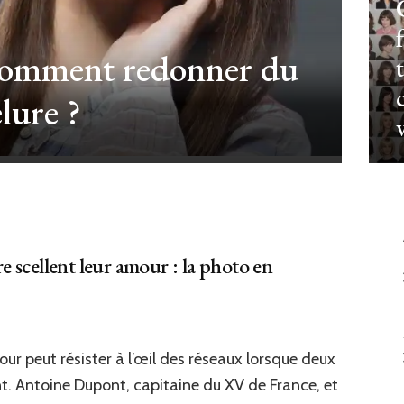
 comment redonner du
lure ?
 scellent leur amour : la photo en
toine
r peut résister à l’œil des réseaux lorsque deux
pont
t. Antoine Dupont, capitaine du XV de France, et