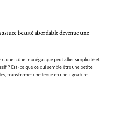
nquer
mades
porter
rtout
ec
on astuce beauté abordable devenue une
us
arlotte
 une icône monégasque peut allier simplicité et
iraghi
0
sif ? Est-ce que ce qui semble être une petite
s)
les, transformer une tenue en une signature
n
tuce
auté
ordable
venue
e
itable