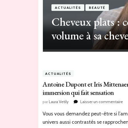
É
ACTUALITÉS
BEAUTÉ
Cheveux plats :
s cher en
volume à sa cheve
ACTUALITÉS
Antoine Dupont et Iris Mittenaere
immersion qui fait sensation
sur
par
Laura Vetily
Laisser un commentaire
An
Vous vous demandez peut-être si l’amou
Du
et
univers aussi contrastés se rapprochen
Iris