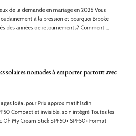
our,
njeux de la demande en mariage en 2026 Vous
ire
oudainement à la pression et pourquoi Brooke
auté
près des années de retournements? Comment …
ooke
prise
r
mande
ticks solaires nomades à emporter partout avec
riage
dge
dispensables
s
ages Idéal pour Prix approximatif Isdin
ments
crets
PF50 Compact et invisible, soin intégré Toutes les
ts
0€ Oh My Cream Stick SPF50+ SPF50+ Format
cks
s
aires