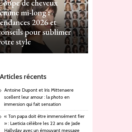
Coupe de cheveux
ACTUALIT
femme mi-long :
Hime 
tendances 2026 et
conseils pour sublimer
raffi
votre style
Articles récents
Antoine Dupont et Iris Mittenaere
scellent leur amour : la photo en
immersion qui fait sensation
« Ton papa doit être immensément fier
» : Laeticia célèbre les 22 ans de Jade
Hallyday avec un émouvant message