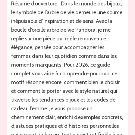
arbre
Résumé d’ouverture : Dans le monde des bijoux,
de
le symbole de l’arbre de vie demeure une source
vie
pandora
inépuisable d’inspiration et de sens. Avec la
:
boucle d’oreille arbre de vie Pandora, je me
guide
replie sur une pièce qui mêle renouveau et
complet
pour
élégance, pensée pour accompagner les
bien
femmes dans leur quotidien comme dans les
choisir
moments marquants. Pour 2026, ce guide
en
2026
complet vous aide à comprendre pourquoi ce
motif résonne encore, comment bien le choisir
et comment le porter avec le style naturel qui
traverse les tendances bijoux et les codes de
cadeau femme. Je vous propose un
cheminement clair, enrichi d’exemples concrets,
d’astuces pratiques et d’histoires personnelles
qui parlent à chacun, tout en restant fidèle à un