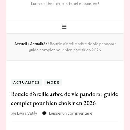
L'univers féminin, martenel et parisien !
Accueil
/
Actualités
/
Boucle d’oreille arbre de vie pandora :
guide complet pour bien choisir en 2026
ACTUALITÉS
MODE
Boucle d’oreille arbre de vie pandora : guide
complet pour bien choisir en 2026
sur
par
Laura Vetily
Laisser un commentaire
Boucle
d’oreille