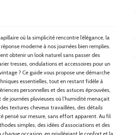
iffure
hème
illaire où la simplicité rencontre l’élégance, la
triser
réponse moderne à nos journées bien remplies.
sses,
t obtenir un look naturel sans passer des
dulations
ier tresses, ondulations et accessoires pour un
rme vintage ? Ce guide vous propose une démarche
cessoires
ur
chniques essentielles, tout en restant fidèle à
ériences personnelles et des astuces éprouvées,
le
et de journées pluvieuses où l’humidité menaçait
re
: des textures cheveux travaillées, des détails
urel
é pensé sur mesure, sans effort apparent. Au fil
thodes simples, des idées d’associations et des
 chaque occasion, en privilégiant le confort et la