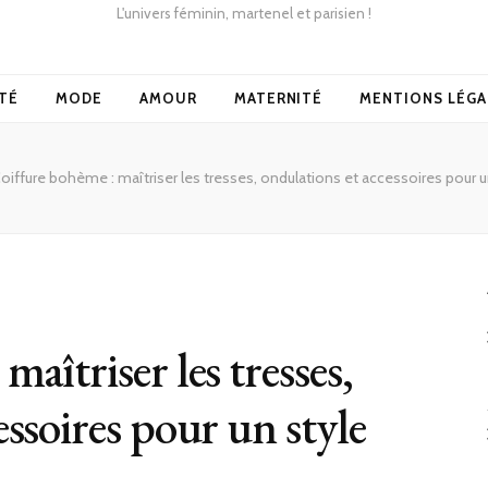
L'univers féminin, martenel et parisien !
TÉ
MODE
AMOUR
MATERNITÉ
MENTIONS LÉGA
oiffure bohème : maîtriser les tresses, ondulations et accessoires pour un 
aîtriser les tresses,
essoires pour un style