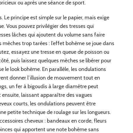
icieux ou après une séance de sport.
 Le principe est simple sur le papier, mais exige
e. Vous pouvez privilégier des tresses qui
resses lâches qui ajoutent du volume sans faire
les mèches trop tarées : l’effet bohème se joue dans
butez, essayez une tresse en queue de poisson ou
côté, puis laissez quelques mèches se libérer pour
e le look bohème. En parallèle, les ondulations
savent donner l’illusion de mouvement tout en
ngs, un fer à bigoudis à large diamètre peut
t ensuite, laissant apparaître des vagues
heveux courts, les ondulations peuvent être
ne petite technique de roulage sur les longueurs.
accessoires cheveux : bandeaux en corde, fleurs
u pinces qui apportent une note bohème sans