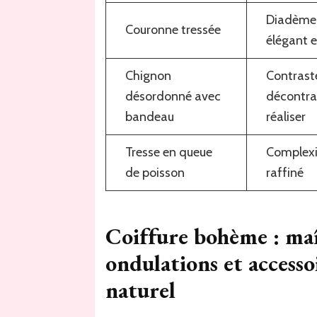
Diadème c
Couronne tressée
élégant 
Chignon
Contrast
désordonné avec
décontra
bandeau
réaliser
Tresse en queue
Complexit
de poisson
raffiné
Coiffure bohème : maît
ondulations et accessoi
naturel