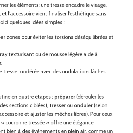
erner les éléments: une tresse encadre le visage,
et l’accessoire vient finaliser l’esthétique sans
oici quelques idées simples :
 par zones pour éviter les torsions déséquilibrées et
pray texturisant ou de mousse légère aide à
r.
une tresse modérée avec des ondulations lâches
utine en quatre étapes :
préparer
(dérouler les
des sections ciblées),
tresser
ou
onduler
(selon
’accessoire et ajuster les mèches libres). Pour ceux
k « couronne tressée » offre une élégance
ment bien à des événements en plein air, comme un