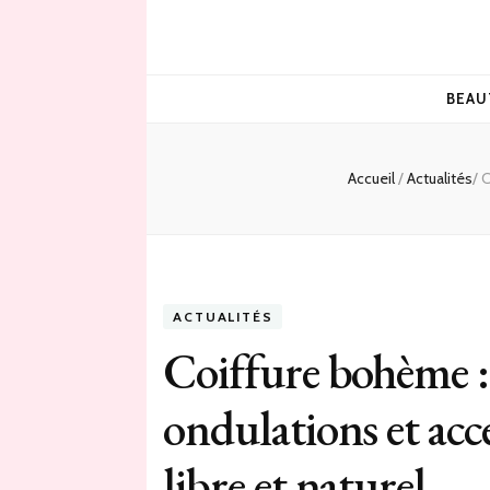
BEAU
Accueil
/
Actualités
/
C
ACTUALITÉS
Coiffure bohème : m
ondulations et acc
libre et naturel