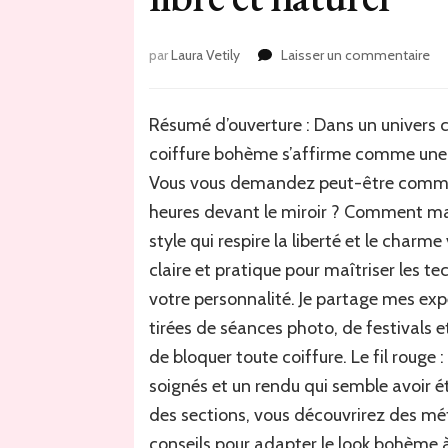
sur
par
Laura Vetily
Laisser un commentaire
Co
bo
:
Résumé d’ouverture : Dans un univers cap
maî
coiffure bohème s’affirme comme une 
les
tre
Vous vous demandez peut-être commen
on
heures devant le miroir ? Comment mar
et
style qui respire la liberté et le cha
ac
po
claire et pratique pour maîtriser les te
un
votre personnalité. Je partage mes exp
sty
tirées de séances photo, de festivals 
lib
et
de bloquer toute coiffure. Le fil rouge 
nat
soignés et un rendu qui semble avoir ét
des sections, vous découvrirez des mé
conseils pour adapter le look bohème à