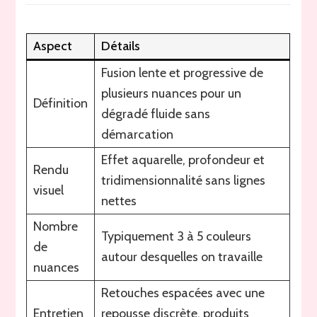
melting
:
découvrez
Aspect
Détails
la
technique
Fusion lente et progressive de
de
plusieurs nuances pour un
fusion
Définition
dégradé fluide sans
des
couleurs
démarcation
pour
Effet aquarelle, profondeur et
un
Rendu
dégradé
tridimensionnalité sans lignes
sans
visuel
nettes
démarcation
Nombre
Typiquement 3 à 5 couleurs
de
autour desquelles on travaille
nuances
Retouches espacées avec une
Entretien
repousse discrète, produits