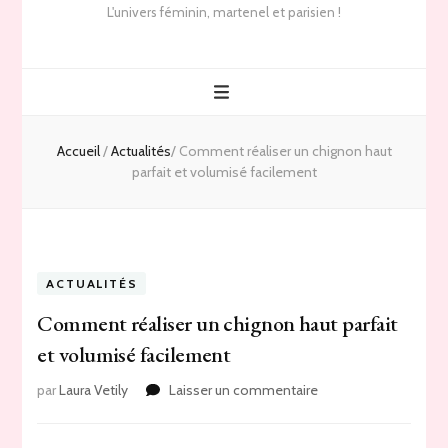
L'univers féminin, martenel et parisien !
Accueil
/
Actualités
/
Comment réaliser un chignon haut
parfait et volumisé facilement
ACTUALITÉS
Comment réaliser un chignon haut parfait
et volumisé facilement
sur
par
Laura Vetily
Laisser un commentaire
Comment
réaliser