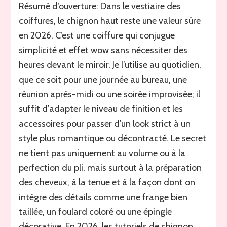
un
Résumé d’ouverture: Dans le vestiaire des
chignon
coiffures, le chignon haut reste une valeur sûre
haut
parfait
en 2026. C’est une coiffure qui conjugue
et
simplicité et effet wow sans nécessiter des
volumisé
heures devant le miroir. Je l’utilise au quotidien,
facilement
que ce soit pour une journée au bureau, une
réunion après-midi ou une soirée improvisée; il
suffit d’adapter le niveau de finition et les
accessoires pour passer d’un look strict à un
style plus romantique ou décontracté. Le secret
ne tient pas uniquement au volume ou à la
perfection du pli, mais surtout à la préparation
des cheveux, à la tenue et à la façon dont on
intègre des détails comme une frange bien
taillée, un foulard coloré ou une épingle
décorative. En 2026, les tutoriels de chignon