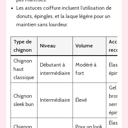
Les astuces coiffure incluent l’utilisation de
donuts, épingles, et la laque légère pour un
maintien sans lourdeur.
Type de
Accesso
Niveau
Volume
chignon
recomm
Chignon
Débutant à
Modéré à
Élastique
haut
intermédiaire
fort
épingles
classique
Gel ou ci
Chignon
brosse à
Intermédiaire
Élevé
sleek bun
serrés,
épingles
Élastiqu
Chignon
Pour un look