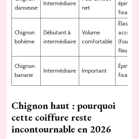
Intermédiaire
épingles
danseuse
net
fixant
Élastiqu
Chignon
Débutant à
Volume
accessoi
bohème
intermédiaire
comfortable
(foulard,
fleurs)
Chignon
Épingles
Intermédiaire
Important
banane
fixant
Chignon haut : pourquoi
cette coiffure reste
incontournable en 2026