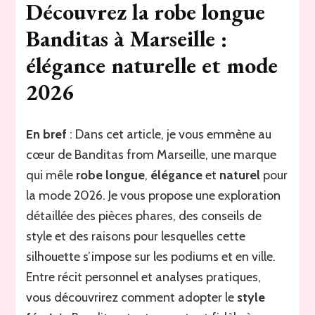
robe
Découvrez la robe longue
longue
Banditas à Marseille :
banditas
de
élégance naturelle et mode
Marseille,
l’élégance
2026
au
naturel
en
En bref
: Dans cet article, je vous emmène au
2026
cœur de Banditas from Marseille, une marque
qui mêle
robe longue
,
élégance
et
naturel
pour
la mode 2026. Je vous propose une exploration
détaillée des pièces phares, des conseils de
style et des raisons pour lesquelles cette
silhouette s’impose sur les podiums et en ville.
Entre récit personnel et analyses pratiques,
vous découvrirez comment adopter le
style