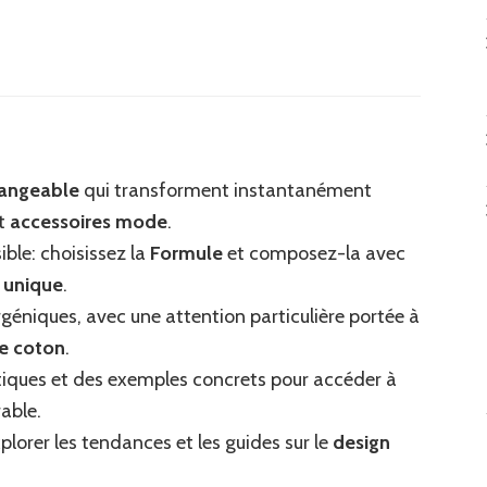
couvrez
ucles
reilles
ec
changeable
qui transforment instantanément
ur
terchangeable
t
accessoires mode
.
ble: choisissez la
Formule
et composez-la avec
26
e unique
.
ur
géniques, avec une attention particulière portée à
le
e coton
.
ique
atiques et des exemples concrets pour accéder à
able.
xplorer les tendances et les guides sur le
design