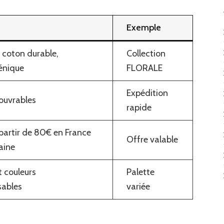
Exemple
 coton durable,
Collection
énique
FLORALE
Expédition
 ouvrables
rapide
 partir de 80€ en France
Offre valable
aine
t couleurs
Palette
sables
variée