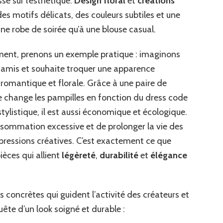
sse sur l’esthétique.
Design floral
et
créations
des motifs délicats, des couleurs subtiles et une
une robe de soirée qu’à une blouse casual.
ent, prenons un exemple pratique : imaginons
e amis et souhaite troquer une apparence
romantique et florale. Grâce à une paire de
lle change les pampilles en fonction du dress code
stylistique, il est aussi économique et écologique.
nsommation excessive et de prolonger la vie des
xpressions créatives. C’est exactement ce que
ièces qui allient
légèreté
,
durabilité
et
élégance
tes concrètes qui guident l’activité des créateurs et
ête d’un look soigné et durable :