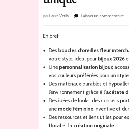
sur
par
Laura Vetily
Laisser un commentaire
Dé
les
bo
En bref
d’o
av
Des
boucles d’oreilles fleur inter
fle
in
votre style, idéal pour
bijoux 2026
e
en
Une
personnalisation bijoux
accessi
20
vos couleurs préférées pour un
styl
po
un
Des matériaux durables et hypoaller
sty
l’environnement grâce à l’
acétate d
un
Des idées de looks, des conseils pr
une
mode féminine
inventive et dur
Des ressources et liens utiles pour e
floral
et la
création originale
.