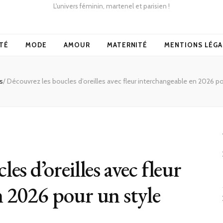
L'univers féminin, martenel et parisien !
TÉ
MODE
AMOUR
MATERNITÉ
MENTIONS LÉGA
s
/
Découvrez les boucles d’oreilles avec fleur interchangeable en 2026 po
es d’oreilles avec fleur
n 2026 pour un style