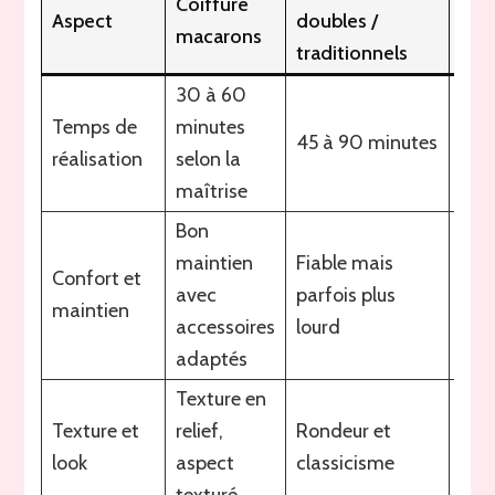
Coiffure
Aspect
doubles /
Ava
macarons
traditionnels
30 à 60
Rap
Temps de
minutes
45 à 90 minutes
pers
réalisation
selon la
ada
maîtrise
Bon
maintien
Fiable mais
Con
Confort et
avec
parfois plus
vari
maintien
accessoires
lourd
la m
adaptés
Texture en
Loo
Texture et
relief,
Rondeur et
mod
look
aspect
classicisme
gra