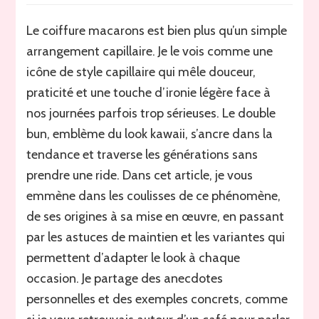
coiffure
macarons,
Le coiffure macarons est bien plus qu’un simple
le
arrangement capillaire. Je le vois comme une
double
bun
icône de style capillaire qui mêle douceur,
kawaii
praticité et une touche d’ironie légère face à
et
nos journées parfois trop sérieuses. Le double
tendance
qui
bun, emblème du look kawaii, s’ancre dans la
séduit
tendance et traverse les générations sans
toutes
prendre une ride. Dans cet article, je vous
les
générations
emmène dans les coulisses de ce phénomène,
de ses origines à sa mise en œuvre, en passant
par les astuces de maintien et les variantes qui
permettent d’adapter le look à chaque
occasion. Je partage des anecdotes
personnelles et des exemples concrets, comme