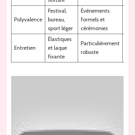
texturé
Festival,
Événements
Gra
Polyvalence
bureau,
formels et
styl
sport léger
cérémonies
Élastiques
Particulièrement
Bon
Entretien
et laque
robuste
dura
fixante