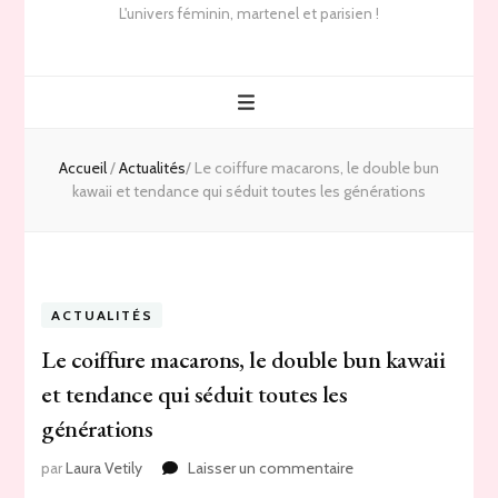
L'univers féminin, martenel et parisien !
Accueil
/
Actualités
/
Le coiffure macarons, le double bun
kawaii et tendance qui séduit toutes les générations
ACTUALITÉS
Le coiffure macarons, le double bun kawaii
et tendance qui séduit toutes les
générations
sur
par
Laura Vetily
Laisser un commentaire
Le