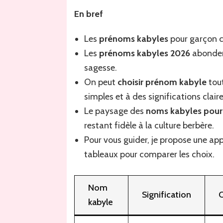
be
En bref
pr
ka
Les
prénoms kabyles
pour garçon c
po
ga
Les
prénoms kabyles 2026
abondent
en
sagesse.
20
On peut
choisir prénom kabyle
tout
:
id
simples et à des significations claire
et
Le paysage des
noms kabyles pour
sig
restant fidèle à la culture berbère.
Pour vous guider, je propose une ap
tableaux pour comparer les choix.
Nom
Signification
O
kabyle