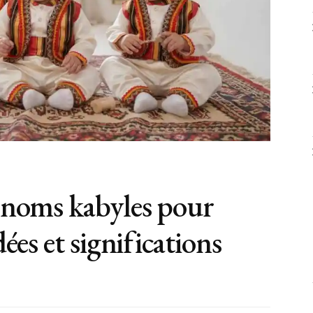
énoms kabyles pour
ées et significations
s
us