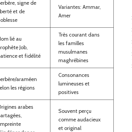
erbère, signe de
Variantes: Ammar,
iberté et de
Amer
oblesse
Très courant dans
om lié au
les familles
rophète Job,
musulmanes
atience et fidélité
maghrébines
Consonances
Berbère/araméen
lumineuses et
elon les régions
positives
rigines arabes
Souvent perçu
artagées,
comme audacieux
empreinte
et original