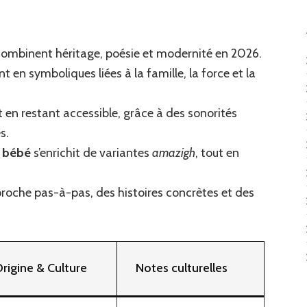
aux
énoms
byles
ombinent héritage, poésie et modernité en 2026.
ur
rçon
 en symboliques liées à la famille, la force et la
26
 en restant accessible, grâce à des sonorités
ées
s.
 bébé
s’enrichit de variantes
amazigh
, tout en
nifications
proche pas-à-pas, des histoires concrètes et des
rigine & Culture
Notes culturelles