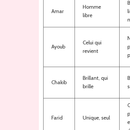
B
Homme
Amar
l
libre
n
N
Celui qui
Ayoub
p
revient
p
Brillant, qui
Chakib
brille
s
O
p
Farid
Unique, seul