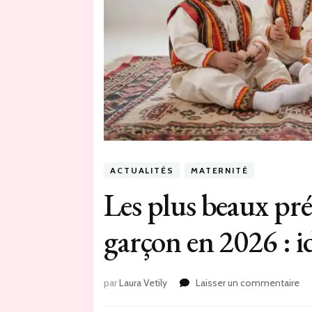
ACTUALITÉS
MATERNITÉ
Les plus beaux pr
garçon en 2026 : id
sur
par
Laura Vetily
Laisser un commentaire
Le
pl