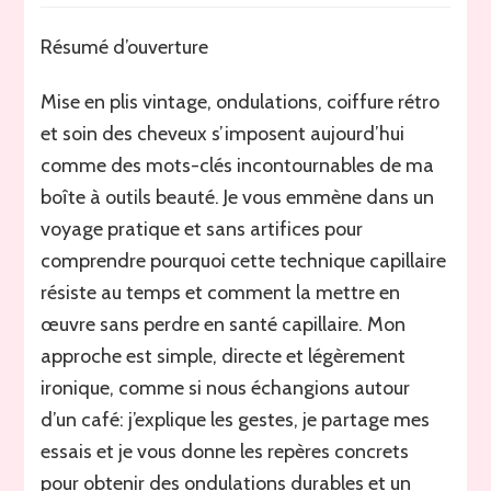
en
plis
Résumé d’ouverture
vintage :
redécouvrez
Mise en plis vintage, ondulations, coiffure rétro
la
technique
et soin des cheveux s’imposent aujourd’hui
idéale
comme des mots-clés incontournables de ma
pour
boîte à outils beauté. Je vous emmène dans un
des
ondulations
voyage pratique et sans artifices pour
parfaites
comprendre pourquoi cette technique capillaire
résiste au temps et comment la mettre en
œuvre sans perdre en santé capillaire. Mon
approche est simple, directe et légèrement
ironique, comme si nous échangions autour
d’un café: j’explique les gestes, je partage mes
essais et je vous donne les repères concrets
pour obtenir des ondulations durables et un