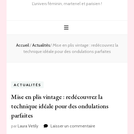
L'univers féminin, martenel et parisien !
Accueil
/
Actualités
/
Mise en plis vintage : redécouvrez la
technique idéale pour des ondulations parfaites
ACTUALITÉS
Mise en plis vintage : redécouvrez la
technique idéale pour des ondulations
parfaites
sur
par
Laura Vetily
Laisser un commentaire
Mise