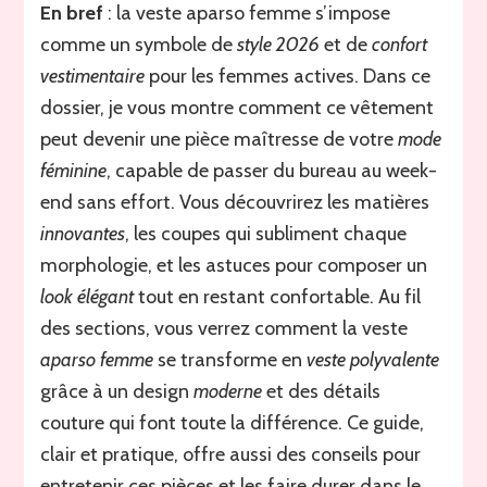
une
En bref
: la veste aparso femme s’impose
veste
comme un symbole de
style 2026
et de
confort
aparso
femme
vestimentaire
pour les femmes actives. Dans ce
en
dossier, je vous montre comment ce vêtement
2026
peut devenir une pièce maîtresse de votre
mode
pour
allier
féminine
, capable de passer du bureau au week-
style
end sans effort. Vous découvrirez les matières
et
innovantes
, les coupes qui subliment chaque
confort
morphologie, et les astuces pour composer un
look élégant
tout en restant confortable. Au fil
des sections, vous verrez comment la veste
aparso femme
se transforme en
veste polyvalente
grâce à un design
moderne
et des détails
couture qui font toute la différence. Ce guide,
clair et pratique, offre aussi des conseils pour
entretenir ces pièces et les faire durer dans le