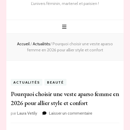
L'univers féminin, martenel et parisien !
Accueil
/
Actualités
/
Pourquoi choisir une veste aparso
femme en 2026 pour allier style et confort
ACTUALITÉS
BEAUTÉ
Pourquoi choisir une veste aparso femme en
2026 pour allier style et confort
sur
par
Laura Vetily
Laisser un commentaire
Pourquoi
choisir