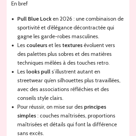
sur
En bref
le
pull
Pull Blue Lock
en 2026 : une combinaison de
blue
lock
sportivité et d’élégance décontractée qui
en
gagne les garde-robes masculines.
2026
Les
couleurs
et les
textures
évoluent vers
:
tendances
des palettes plus sobres et des matières
et
techniques mêlées à des touches retro.
conseils
Les
looks pull
s’illustrent autant en
streetwear qu’en silhouettes plus travaillées,
avec des associations réfléchies et des
conseils style clairs.
Pour réussir, on mise sur des
principes
simples
: couches maîtrisées, proportions
maîtrisées et détails qui font la différence
sans excès.